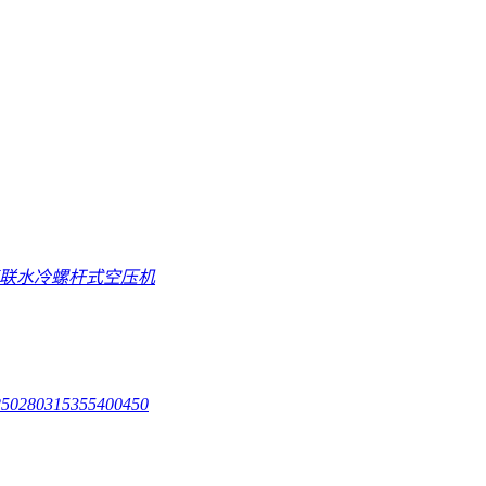
直联水冷螺杆式空压机
250
280
315
355
400
450