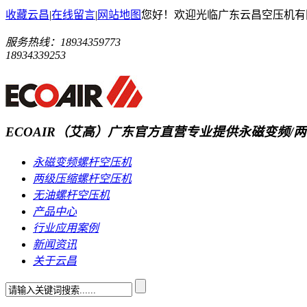
收藏云昌
|
在线留言
|
网站地图
您好！欢迎光临广东云昌空压机有
服务热线：
18934359773
18934339253
ECOAIR（艾高）广东官方直营
专业提供永磁变频/两
永磁变频螺杆空压机
两级压缩螺杆空压机
无油螺杆空压机
产品中心
行业应用案例
新闻资讯
关于云昌