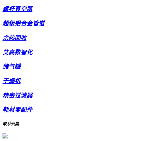
螺杆真空泵
超级铝合金管道
余热回收
艾高数智化
储气罐
干燥机
精密过滤器
耗材零配件
联系云昌