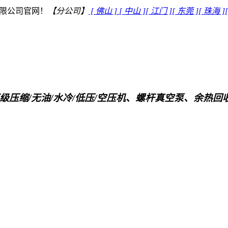
限公司官网！
【分公司】
[ 佛山 ]
[ 中山 ]
[ 江门 ]
[ 东莞 ]
[ 珠海 ]
级压缩/无油/水冷/低压/空压机、螺杆真空泵、余热