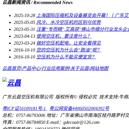
云昌新闻资讯
/ Recommended News
2025-10-28
上海国际压缩机及设备展览会开幕！丨广东艾高
2025-05-05
风冷、水冷空压机的区别与优势
2023-05-31
注重“专而精",艾高获"佛山市细分行业龙头企
2023-04-13
使用空压机，要注意什么？
2023-03-24
做好空压机配电，让安全看得见
2016-10-10
您的空压机为什么会“跑油”呢？
2016-10-10
空压机为什么不能买便宜货？
云昌首页
|
产品中心
|
行业应用案例
|
关于云昌
|
网站地图
广东云昌空压机有限公司 版权所有© 侵权必究 技术支持:牛商
粤ICP证16109181号-1
粤公网安备44060502004392号
总机：0757-86793006 地址：广东省佛山市南海区桂丹路罗
传真：0757-86784850 E-mail：gdecoair@126.com