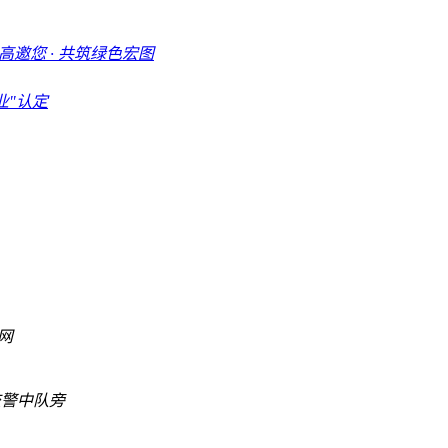
邀您 · 共筑绿色宏图
业"认定
网
村交警中队旁