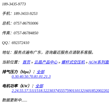
189-3435-9773
手机：
189-3433-9253
总机：
0757-86793006
传真：
0757-86784850
QQ：
692372410
地址：
服务点遍布广东，咨询最近服务点请联系客服。
当前位置：
首页
»
云昌产品中心
»
螺杆式空压机
»
AGW系列
排气压力（Mpa）：
全部
0.3
0.4
0.5
0.7
0.8
1.0
1.2
1.3
电机功率（KW）：
全部
2.2
4.5
5.5
7.5
11
15
18.5
22
30
37
45
55
75
90
110
132
160
185
200
220
数据更新中......