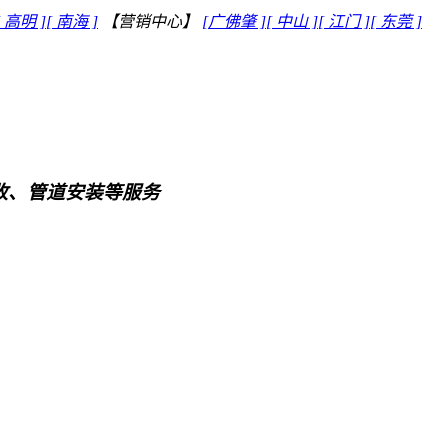
[ 高明 ]
[ 南海 ]
【营销中心】
[广佛肇 ]
[ 中山 ]
[ 江门 ]
[ 东莞 ]
回收、管道安装等服务