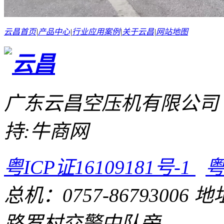
云昌首页
|
产品中心
|
行业应用案例
|
关于云昌
|
网站地图
广东云昌空压机有限公司 
持:牛商网
粤ICP证16109181号-1
粤
总机：0757-867930
路罗村交警中队旁