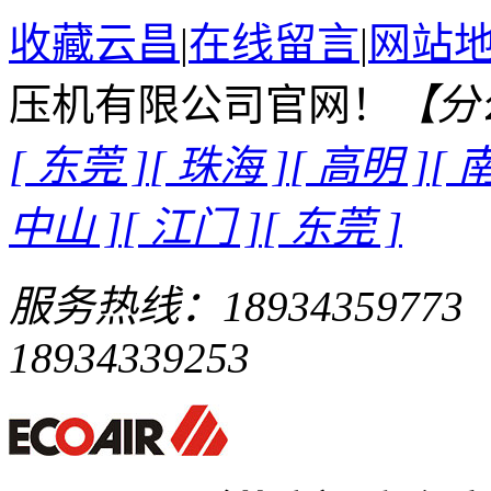
收藏云昌
|
在线留言
|
网站
压机有限公司官网！
【分
[ 东莞 ]
[ 珠海 ]
[ 高明 ]
[ 
中山 ]
[ 江门 ]
[ 东莞 ]
服务热线：
18934359773
18934339253